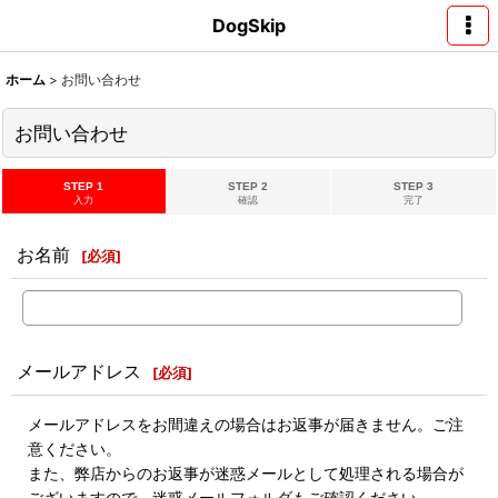
DogSkip
ホーム
>
お問い合わせ
お問い合わせ
STEP 1
STEP 2
STEP 3
入力
確認
完了
お名前
[
必須
]
メールアドレス
[
必須
]
メールアドレスをお間違えの場合はお返事が届きません。ご注
意ください。
また、弊店からのお返事が迷惑メールとして処理される場合が
ございますので、迷惑メールフォルダもご確認ください。