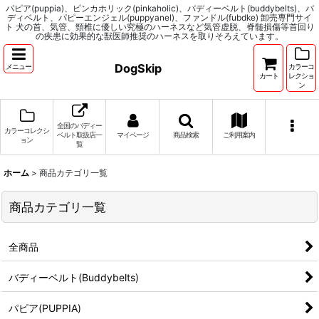
パピア(puppia)、ピンカホリック(pinkaholic)、バディーベルト(buddybelts)、バ
ディベルト、パピーエンジェル(puppyanel)、ファンドル(fubdke) 卸売専門サイ
ト 犬の首、気管、頸椎に優しい究極のハーネスなど気管虚脱、脊髄損傷等首回り
の疾患に効果的な獣医師推奨のハーネスを取りそろえています。
DogSkip
メニュー
カラーコ
カート
レクショ
ン
全国のバディー
カラーコレクシ
ベルト取扱店一
マイページ
商品検索
ご利用案内
ョン
覧
ホーム
>
商品カテゴリ一覧
商品カテゴリ一覧
全商品
バディーベルト(Buddybelts)
パピア(PUPPIA)