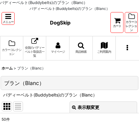
バディーベルト(Buddybelts)のブラン（Blanc）
バディーベルト(Buddybelts)のブラン（Blanc）
DogSkip
メニュー
カラーコ
カート
レクショ
ン
全国のバディー
カラーコレクシ
ベルト取扱店一
マイページ
商品検索
ご利用案内
ョン
覧
ホーム
>
ブラン（Blanc）
ブラン（Blanc）
バディーベルト(Buddybelts)のブラン（Blanc）
表示順変更
閉じる
50
件
表示数
: