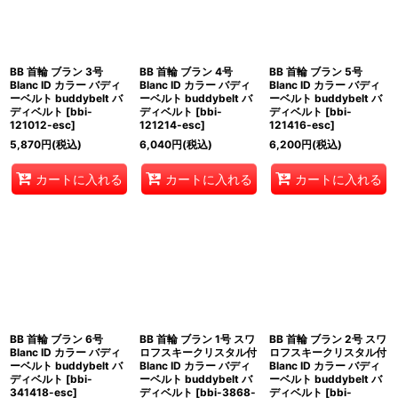
BB 首輪 ブラン 3号
BB 首輪 ブラン 4号
BB 首輪 ブラン 5号
Blanc ID カラー バディ
Blanc ID カラー バディ
Blanc ID カラー バディ
ーベルト buddybelt バ
ーベルト buddybelt バ
ーベルト buddybelt バ
ディベルト
[
bbi-
ディベルト
[
bbi-
ディベルト
[
bbi-
121012-esc
]
121214-esc
]
121416-esc
]
5,870
円
(税込)
6,040
円
(税込)
6,200
円
(税込)
カートに入れる
カートに入れる
カートに入れる
BB 首輪 ブラン 6号
BB 首輪 ブラン 1号 スワ
BB 首輪 ブラン 2号 スワ
Blanc ID カラー バディ
ロフスキークリスタル付
ロフスキークリスタル付
ーベルト buddybelt バ
Blanc ID カラー バディ
Blanc ID カラー バディ
ディベルト
[
bbi-
ーベルト buddybelt バ
ーベルト buddybelt バ
341418-esc
]
ディベルト
[
bbi-3868-
ディベルト
[
bbi-