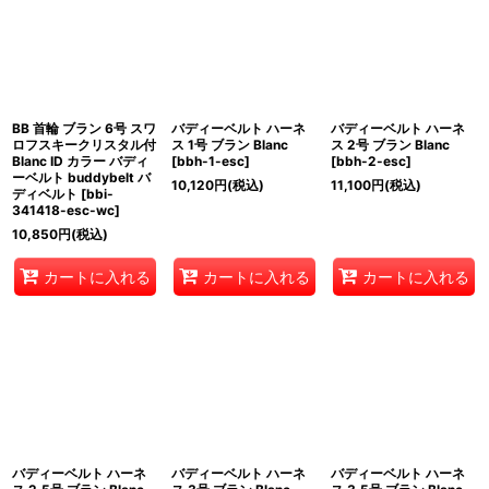
BB 首輪 ブラン 6号 スワ
バディーベルト ハーネ
バディーベルト ハーネ
ロフスキークリスタル付
ス 1号 ブラン Blanc
ス 2号 ブラン Blanc
Blanc ID カラー バディ
[
bbh-1-esc
]
[
bbh-2-esc
]
ーベルト buddybelt バ
10,120
円
(税込)
11,100
円
(税込)
ディベルト
[
bbi-
341418-esc-wc
]
10,850
円
(税込)
カートに入れる
カートに入れる
カートに入れる
バディーベルト ハーネ
バディーベルト ハーネ
バディーベルト ハーネ