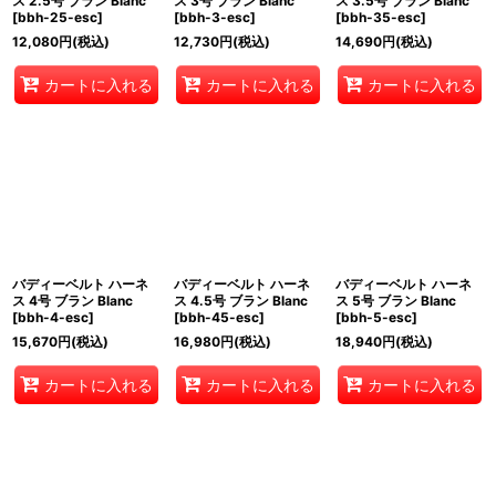
ス 2.5号 ブラン Blanc
ス 3号 ブラン Blanc
ス 3.5号 ブラン Blanc
[
bbh-25-esc
]
[
bbh-3-esc
]
[
bbh-35-esc
]
12,080
円
(税込)
12,730
円
(税込)
14,690
円
(税込)
カートに入れる
カートに入れる
カートに入れる
バディーベルト ハーネ
バディーベルト ハーネ
バディーベルト ハーネ
ス 4号 ブラン Blanc
ス 4.5号 ブラン Blanc
ス 5号 ブラン Blanc
[
bbh-4-esc
]
[
bbh-45-esc
]
[
bbh-5-esc
]
15,670
円
(税込)
16,980
円
(税込)
18,940
円
(税込)
カートに入れる
カートに入れる
カートに入れる