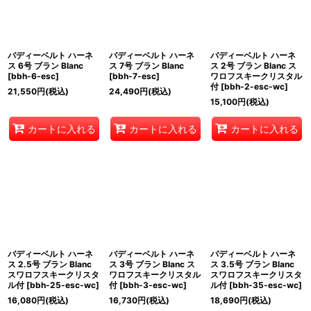
バディーベルト ハーネ
バディーベルト ハーネ
バディーベルト ハーネ
ス 6号 ブラン Blanc
ス 7号 ブラン Blanc
ス 2号 ブラン Blanc ス
[
bbh-6-esc
]
[
bbh-7-esc
]
ワロフスキークリスタル
付
[
bbh-2-esc-wc
]
21,550
円
(税込)
24,490
円
(税込)
15,100
円
(税込)
カートに入れる
カートに入れる
カートに入れる
バディーベルト ハーネ
バディーベルト ハーネ
バディーベルト ハーネ
ス 2.5号 ブラン Blanc
ス 3号 ブラン Blanc ス
ス 3.5号 ブラン Blanc
スワロフスキークリスタ
ワロフスキークリスタル
スワロフスキークリスタ
ル付
[
bbh-25-esc-wc
]
付
[
bbh-3-esc-wc
]
ル付
[
bbh-35-esc-wc
]
16,080
円
(税込)
16,730
円
(税込)
18,690
円
(税込)