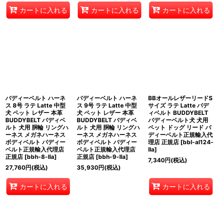
カートに入れる
カートに入れる
カートに入れる
バディーベルト ハーネ
バディーベルト ハーネ
BBオールレザーリードS
ス 8号 ラテ Latte 中型
ス 9号 ラテ Latte 中型
サイズ ラテ Latte バデ
犬 ペット レザー 本革
犬 ペット レザー 本革
ィベルト BUDDYBELT
BUDDYBELT バディベ
BUDDYBELT バディベ
バディーベルト犬 犬用
ルト 犬用 胴輪 リングハ
ルト 犬用 胴輪 リングハ
ペット ドッグ リード バ
ーネス メガネハーネス
ーネス メガネハーネス
ディーベルト正規輸入代
ボディベルト バディー
ボディベルト バディー
理店 正規店
[
bbl-al124-
ベルト正規輸入代理店
ベルト正規輸入代理店
lla
]
正規店
[
bbh-8-lla
]
正規店
[
bbh-9-lla
]
7,340
円
(税込)
27,760
円
(税込)
35,930
円
(税込)
カートに入れる
カートに入れる