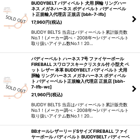
BUDDYBELT バディベルト 犬用 胴輪 リングハー
ネス メガネハーネス ボディベルト バディーベル
ト正規輸入代理店 正規店
[
bbh-7-lfb
]
17,960
円
(税込)
BUDDY BELTS 当店はバディーベルト累計販売数
No.1！(メーカー調べ・2008年〜)バディーベルト
取り扱いアイテム数No.1！20…
バディーベルト ハーネス 7号 ファイヤーボール
FIREBALL スワロフスキークリスタル付 小型犬 ペ
ット レザー 本革 BUDDYBELT バディベルト 犬用
胴輪 リングハーネス メガネハーネス ボディベル
ト バディーベルト正規輸入代理店 正規店
[
bbh-
7-lfb-wc
]
21,960
円
(税込)
BUDDY BELTS 当店はバディーベルト累計販売数
No.1！(メーカー調べ・2008年〜)バディーベルト
取り扱いアイテム数No.1！20…
BBオールレザーリードSサイズ FIREBALL ファイ
ヤーボール バディベルト BUDDYBELT バディーベ