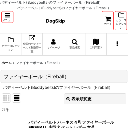
バディーベルト(Buddybelts)のファイヤーボール（Fireball）
バディーベルト(Buddybelts)のファイヤーボール（Fireball）
DogSkip
メニュー
カラーコ
カート
レクショ
ン
全国のバディー
カラーコレクシ
ベルト取扱店一
マイページ
商品検索
ご利用案内
ョン
覧
ホーム
>
ファイヤーボール（Fireball）
ファイヤーボール（Fireball）
バディーベルト(Buddybelts)のファイヤーボール（Fireball）
表示順変更
閉じる
27
件
表示数
:
バディーベルト ハーネス 4号 ファイヤーボール
FIREBALL 小型犬 ペット レザー 本革