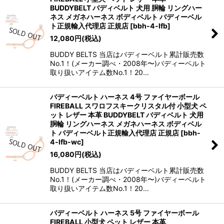
並び順
:
BUDDYBELT バディベルト 犬用 胴輪 リングハー
ネス メガネハーネス ボディベルト バディーベル
ト正規輸入代理店 正規店
[
bbh-4-lfb
]
絞り込む
12,080
円
(税込)
BUDDY BELTS 当店はバディーベルト累計販売数
No.1！(メーカー調べ・2008年〜)バディーベルト
取り扱いアイテム数No.1！20…
バディーベルト ハーネス 4号 ファイヤーボール
FIREBALL スワロフスキークリスタル付 小型犬 ペ
ット レザー 本革 BUDDYBELT バディベルト 犬用
胴輪 リングハーネス メガネハーネス ボディベル
ト バディーベルト正規輸入代理店 正規店
[
bbh-
4-lfb-wc
]
16,080
円
(税込)
BUDDY BELTS 当店はバディーベルト累計販売数
No.1！(メーカー調べ・2008年〜)バディーベルト
取り扱いアイテム数No.1！20…
バディーベルト ハーネス 5号 ファイヤーボール
FIREBALL 小型犬 ペット レザー 本革