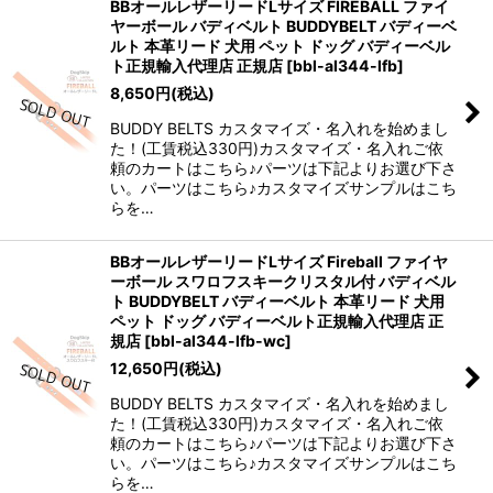
BBオールレザーリードLサイズ FIREBALL ファイ
ヤーボール バディベルト BUDDYBELT バディーベ
ルト 本革リード 犬用 ペット ドッグ バディーベル
ト正規輸入代理店 正規店
[
bbl-al344-lfb
]
8,650
円
(税込)
BUDDY BELTS カスタマイズ・名入れを始めまし
た！(工賃税込330円)カスタマイズ・名入れご依
頼のカートはこちら♪パーツは下記よりお選び下さ
い。パーツはこちら♪カスタマイズサンプルはこち
らを…
BBオールレザーリードLサイズ Fireball ファイヤ
ーボール スワロフスキークリスタル付 バディベル
ト BUDDYBELT バディーベルト 本革リード 犬用
ペット ドッグ バディーベルト正規輸入代理店 正
規店
[
bbl-al344-lfb-wc
]
12,650
円
(税込)
BUDDY BELTS カスタマイズ・名入れを始めまし
た！(工賃税込330円)カスタマイズ・名入れご依
頼のカートはこちら♪パーツは下記よりお選び下さ
い。パーツはこちら♪カスタマイズサンプルはこち
らを…