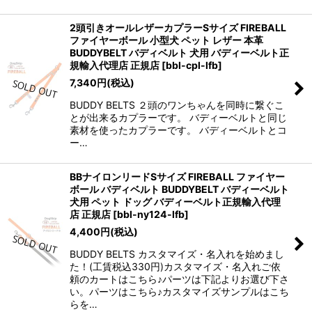
2頭引きオールレザーカプラーSサイズ FIREBALL
ファイヤーボール 小型犬 ペット レザー 本革
BUDDYBELT バディベルト 犬用 バディーベルト正
規輸入代理店 正規店
[
bbl-cpl-lfb
]
7,340
円
(税込)
BUDDY BELTS ２頭のワンちゃんを同時に繋ぐこ
とが出来るカプラーです。 バディーベルトと同じ
素材を使ったカプラーです。 バディーベルトとコ
ー…
BBナイロンリードSサイズ FIREBALL ファイヤー
ボール バディベルト BUDDYBELT バディーベルト
犬用 ペット ドッグ バディーベルト正規輸入代理
店 正規店
[
bbl-ny124-lfb
]
4,400
円
(税込)
BUDDY BELTS カスタマイズ・名入れを始めまし
た！(工賃税込330円)カスタマイズ・名入れご依
頼のカートはこちら♪パーツは下記よりお選び下さ
い。パーツはこちら♪カスタマイズサンプルはこち
らを…