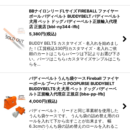
BBナイロンリードLサイズ FIREBALL ファイヤー
ボール バディベルト BUDDYBELT バディーベルト
犬用 ペット ドッグ バディーベルト正規輸入代理
店 正規店
[
bbl-ny344-lfb
]
5,380
円
(税込)
BUDDY BELTS カスタマイズ・名入れを始めまし
た！(工賃税込330円)カスタマイズ・名入れご依
頼のカートはこちら♪パーツは下記よりお選び下さ
い。パーツはこちら♪カスタマイズサンプルはこち
らを…
バディーベルトうんち袋ケース Fireball ファイヤ
ーボール プーパース POOPURSE BUDDYBELT
BUDDYBELTS 犬 犬用 ペット ドッグ バディーベ
ルト正規輸入代理店 正規店
[
bba-pp-lfb
]
4,000
円
(税込)
バディーベルト、リードと同じ革素材を使用した
うんち袋ケースです。 うんち袋の詰め替え用のロ
ールを入れて下から出すことが出来ます。 幅
6.3cmのうんち袋の詰め替えのロールを入れるこ