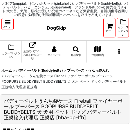
パピア(puppia)、ピンカホリック(pinkaholic)、バディーベルト(buddybelts)、バ
ディベルト、パピーエンジェル(puppyanel)、ファンドル(fubdke) 卸売専門サイ
ト 犬の首、気管、頸椎に優しい究極のハーネスなど気管虚脱、脊髄損傷等首回り
の疾患に効果的な獣医師推奨のハーネスを取りそろえています。
DogSkip
メニュー
カラーコ
カート
レクショ
ン
全国のバディー
カラーコレクシ
ベルト取扱店一
マイページ
商品検索
ご利用案内
ョン
覧
ホーム
>
バディーベルト(Buddybelts)
>
プーパース・うんち袋入れ
>
バディーベルトうんち袋ケース Fireball ファイヤーボール プーパース
POOPURSE BUDDYBELT BUDDYBELTS 犬 犬用 ペット ドッグ バディーベルト
正規輸入代理店 正規店
バディーベルトうんち袋ケース Fireball ファイヤーボ
ール プーパース POOPURSE BUDDYBELT
BUDDYBELTS 犬 犬用 ペット ドッグ バディーベルト
正規輸入代理店 正規店
[
bba-pp-lfb
]
■■お知らせ■■