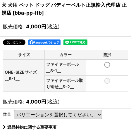
犬 犬用 ペット ドッグ バディーベルト正規輸入代理店 正
規店
[
bba-pp-lfb
]
販売価格
:
4,000
円
(税込)
Facebookでシェア
サイズ
カラー
選択
ファイヤーボール
__S-1__
ONE-SIZEサイズ
__S-1__
ファイヤーボール取
り寄せ__S-2__
販売価格
:
4,000
円
(税込)
数量
:
返品特約に関する重要事項