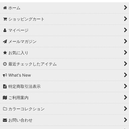
ホーム
ラグジュアリーコレクション
ショッピングカート
エリートコレクション
マイページ
シグネチャーコレクション
メールマガジン
レッド、ブラック、ピンク、ブルー、キャラメル
お気に入り
ホワイトキャップ（wahitecap）
最近チェックしたアイテム
ホットピンク（hotpink）
What's New
ラテ（Latte）
特定商取引法表示
ご利用案内
ムーンウォーク（Moonwalk）
カラーコレクション
エメラルド（Emerald）
お問い合わせ
ブラックナイト（Black Knight）