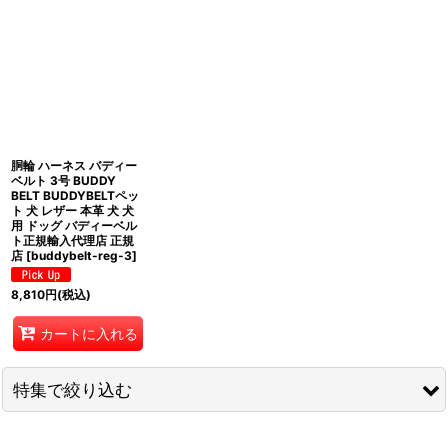
表示数
:
並び順
:
絞り込む
胴輪 ハーネス バディー
ベルト 3号 BUDDY
BELT BUDDYBELTペッ
ト 犬 レザー 本革 犬 犬
用 ドッグ バディーベル
ト正規輸入代理店 正規
店
[
buddybelt-reg-3
]
8,810
円
(税込)
カートに入れる
特集で絞り込む
プレミアムコレクション