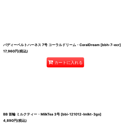
バディーベルトハーネス 7号 コーラルドリーム・CoralDream
[
bbh-7-ecr
]
17,960
円
(税込)
カートに入れる
BB 首輪 ミルクティー・MilkTea 3号
[
bbi-121012-lmlkt-3go
]
4,890
円
(税込)