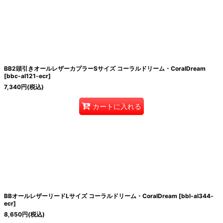
絞り込む
BB2頭引きオールレザーカプラーSサイズ コーラルドリーム・CoralDream
[
bbc-al121-ecr
]
7,340
円
(税込)
カートに入れる
BBオールレザーリードLサイズ コーラルドリーム・CoralDream
[
bbl-al344-
ecr
]
8,650
円
(税込)