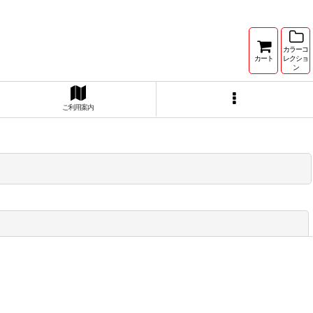
カラーコ
カート
レクショ
ン
ご利用案内
閉じる