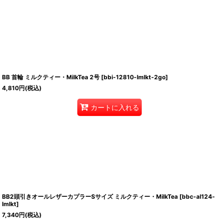
BB 首輪 ミルクティー・MilkTea 2号
[
bbi-12810-lmlkt-2go
]
4,810
円
(税込)
カートに入れる
BB2頭引きオールレザーカプラーSサイズ ミルクティー・MilkTea
[
bbc-al124-
lmlkt
]
7,340
円
(税込)