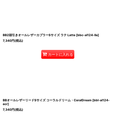
BB2頭引きオールレザーカプラーSサイズ ラテ Latte
[
bbc-al124-lla
]
7,340
円
(税込)
カートに入れる
BBオールレザーリードSサイズ コーラルドリーム・CoralDream
[
bbl-al124-
ecr
]
7,340
円
(税込)