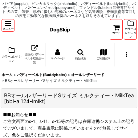
パピア(puppia)、ピンカホリック(pinkaholic)、バディーベルト(buddybelts)、バ
ディベルト、パピーエンジェル(puppyanel)、ファンドル(fubdke) 卸売専門サイ
ト 犬の首、気管、頸椎に優しい究極のハーネスなど気管虚脱、脊髄損傷等首回り
の疾患に効果的な獣医師推奨のハーネスを取りそろえています。
DogSkip
メニュー
カラーコ
カート
レクショ
ン
全国のバディー
カラーコレクシ
ベルト取扱店一
マイページ
商品検索
ご利用案内
ョン
覧
ホーム
>
バディーベルト(Buddybelts)
>
オールレザーリード
>
BBオールレザーリードSサイズ ミルクティー・MilkTea
BBオールレザーリードSサイズ ミルクティー・MilkTea
[
bbl-al124-lmlkt
]
■■お知らせ■■
ご注文画面のs-1、s-11、s-15等の記号は在庫連携システム上の記号
でございまして、商品表示に関係ございませんので無視してサイ
ズ、色をご選択くださいませ。