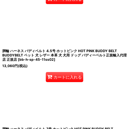
胴輪 ハーネス バディベルト 4.5号 ホットピンク HOT PINK BUDDY BELT
BUDDYBELT ペット 犬 レザー 本革 犬 犬用 ドッグ バディーベルト正規輸入代理
店 正規店
[
bb-h-sp-45-11ss02
]
13,060
円
(税込)
カートに入れる
胴輪 ハーネス バディベルト 7号 ホットピンク HOT PINK BUDDY BELT