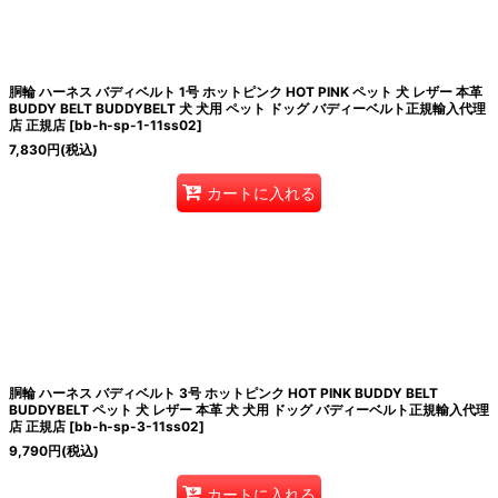
絞り込む
胴輪 ハーネス バディベルト 1号 ホットピンク HOT PINK ペット 犬 レザー 本革
BUDDY BELT BUDDYBELT 犬 犬用 ペット ドッグ バディーベルト正規輸入代理
店 正規店
[
bb-h-sp-1-11ss02
]
7,830
円
(税込)
カートに入れる
胴輪 ハーネス バディベルト 3号 ホットピンク HOT PINK BUDDY BELT
BUDDYBELT ペット 犬 レザー 本革 犬 犬用 ドッグ バディーベルト正規輸入代理
店 正規店
[
bb-h-sp-3-11ss02
]
9,790
円
(税込)
カートに入れる