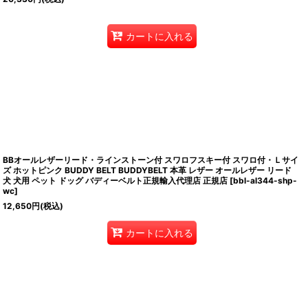
カートに入れる
BBオールレザーリード・ラインストーン付 スワロフスキー付 スワロ付・Ｌサイ
ズ ホットピンク BUDDY BELT BUDDYBELT 本革 レザー オールレザー リード
犬 犬用 ペット ドッグ バディーベルト正規輸入代理店 正規店
[
bbl-al344-shp-
wc
]
12,650
円
(税込)
カートに入れる