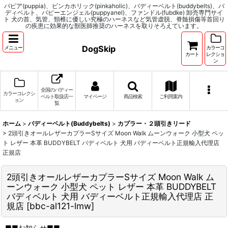
パピア(puppia)、ピンカホリック(pinkaholic)、バディーベルト(buddybelts)、バ
ディベルト、パピーエンジェル(puppyanel)、ファンドル(fubdke) 卸売専門サイ
ト 犬の首、気管、頸椎に優しい究極のハーネスなど気管虚脱、脊髄損傷等首回り
の疾患に効果的な獣医師推奨のハーネスを取りそろえています。
DogSkip
メニュー
カラーコ
カート
レクショ
ン
全国のバディー
カラーコレクシ
ベルト取扱店一
マイページ
商品検索
ご利用案内
ョン
覧
ホーム
>
バディーベルト(Buddybelts)
>
カプラー・２頭引きリード
>
2頭引きオールレザーカプラーSサイズ Moon Walk ムーンウォーク 小型犬 ペッ
ト レザー 本革 BUDDYBELT バディベルト 犬用 バディーベルト正規輸入代理店
正規店
2頭引きオールレザーカプラーSサイズ Moon Walk ム
ーンウォーク 小型犬 ペット レザー 本革 BUDDYBELT
バディベルト 犬用 バディーベルト正規輸入代理店 正
規店
[
bbc-al121-lmw
]
■■お知らせ■■