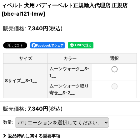
ィベルト 犬用 バディーベルト正規輸入代理店 正規店
[
bbc-al121-lmw
]
販売価格
:
7,340
円
(税込)
Facebookでシェア
サイズ
カラー
選択
ムーンウォーク__S-
1__
Sサイズ__S-1__
ムーンウォーク取り
寄せ__S-2__
販売価格
:
7,340
円
(税込)
数量
:
返品特約に関する重要事項