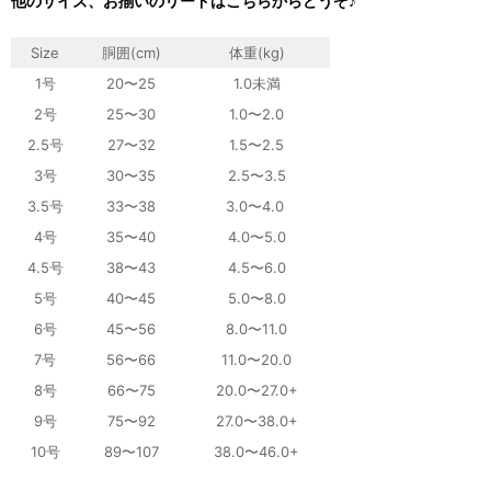
他のサイズ、お揃いのリードはこちらからどうぞ♪
Size
胴囲(cm)
体重
(kg)
1号
20〜25
1.0未満
2号
25〜30
1.0〜2.0
2.5号
27〜32
1.5〜2.5
3号
30〜35
2.5〜3.5
3.5号
33〜38
3.0〜4.0
4号
35〜40
4.0〜5.0
4.5号
38〜43
4.5〜6.0
5号
40〜45
5.0〜8.0
6号
45〜56
8.0〜11.0
7号
56〜66
11.0〜20.0
8号
66〜75
20.0〜27.0+
9号
75〜92
27.0〜38.0+
10号
89〜107
38.0〜46.0+