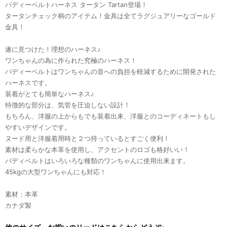
バディーベルトハーネス タータン Tartan登場！
タータンチェック柄のアイテム！金具は全てラグジュアリーなゴールド
金具！
遂に見つけた！理想のハーネス♪
ワンちゃんの為に作られた究極のハーネス！
バディーベルトはワンちゃんの首への負担を軽減するために開発された
ハーネスです。
装着がとても簡単なハーネス♪
特徴的な部分は、気管を圧迫しない設計！
もちろん、洋服の上からもでも装着出来、洋服とのコーディネートもし
やすいデザインです。
ヌード用と洋服着用時と２つ持っているとすごく便利！
素材は柔らかな本革を使用し、アクセントのロゴも格好いい！
バディベルトはいろいろな種類のワンちゃんに使用出来ます。
45kgの大型ワンちゃんにも対応！
素材：本革
カナダ製