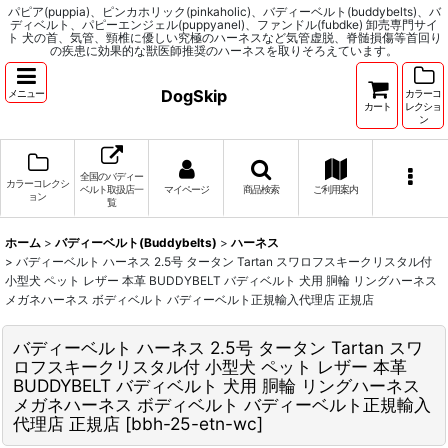
パピア(puppia)、ピンカホリック(pinkaholic)、バディーベルト(buddybelts)、バ
ディベルト、パピーエンジェル(puppyanel)、ファンドル(fubdke) 卸売専門サイ
ト 犬の首、気管、頸椎に優しい究極のハーネスなど気管虚脱、脊髄損傷等首回り
の疾患に効果的な獣医師推奨のハーネスを取りそろえています。
DogSkip
メニュー
カラーコ
カート
レクショ
ン
全国のバディー
カラーコレクシ
ベルト取扱店一
マイページ
商品検索
ご利用案内
ョン
覧
ホーム
>
バディーベルト(Buddybelts)
>
ハーネス
>
バディーベルト ハーネス 2.5号 タータン Tartan スワロフスキークリスタル付
小型犬 ペット レザー 本革 BUDDYBELT バディベルト 犬用 胴輪 リングハーネス
メガネハーネス ボディベルト バディーベルト正規輸入代理店 正規店
バディーベルト ハーネス 2.5号 タータン Tartan スワ
ロフスキークリスタル付 小型犬 ペット レザー 本革
BUDDYBELT バディベルト 犬用 胴輪 リングハーネス
メガネハーネス ボディベルト バディーベルト正規輸入
代理店 正規店
[
bbh-25-etn-wc
]