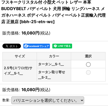
フスキークリスタル付 小型犬 ペット レザー 本革
BUDDYBELT バディベルト 犬用 胴輪 リングハーネス メ
ガネハーネス ボディベルト バディーベルト正規輸入代理
店 正規店
[
bbh-25-etn-wc
]
販売価格
:
16,080
円
(税込)
Facebookでシェア
サイズ
カラー
選択
タータン__S-1__
2.5号(スワロ付)サ
タータン取り寄せ
イズ__S-1__
__S-2__
販売価格
:
16,080
円
(税込)
数量
: