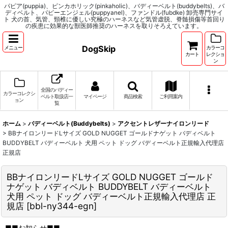
パピア(puppia)、ピンカホリック(pinkaholic)、バディーベルト(buddybelts)、バ
ディベルト、パピーエンジェル(puppyanel)、ファンドル(fubdke) 卸売専門サイ
ト 犬の首、気管、頸椎に優しい究極のハーネスなど気管虚脱、脊髄損傷等首回り
の疾患に効果的な獣医師推奨のハーネスを取りそろえています。
DogSkip
メニュー
カラーコ
カート
レクショ
ン
全国のバディー
カラーコレクシ
ベルト取扱店一
マイページ
商品検索
ご利用案内
ョン
覧
ホーム
>
バディーベルト(Buddybelts)
>
アクセントレザーナイロンリード
>
BBナイロンリードLサイズ GOLD NUGGET ゴールドナゲット バディベルト
BUDDYBELT バディーベルト 犬用 ペット ドッグ バディーベルト正規輸入代理店
正規店
BBナイロンリードLサイズ GOLD NUGGET ゴールド
ナゲット バディベルト BUDDYBELT バディーベルト
犬用 ペット ドッグ バディーベルト正規輸入代理店 正
規店
[
bbl-ny344-egn
]
■■お知らせ■■