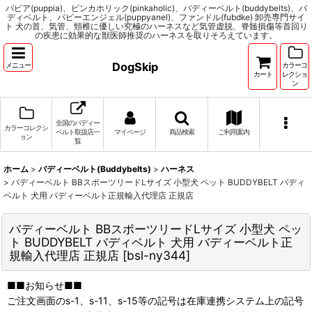
パピア(puppia)、ピンカホリック(pinkaholic)、バディーベルト(buddybelts)、バ
ディベルト、パピーエンジェル(puppyanel)、ファンドル(fubdke) 卸売専門サイ
ト 犬の首、気管、頸椎に優しい究極のハーネスなど気管虚脱、脊髄損傷等首回り
の疾患に効果的な獣医師推奨のハーネスを取りそろえています。
DogSkip
メニュー
カラーコ
カート
レクショ
ン
全国のバディー
カラーコレクシ
ベルト取扱店一
マイページ
商品検索
ご利用案内
ョン
覧
ホーム
>
バディーベルト(Buddybelts)
>
ハーネス
>
バディーベルト BBスポーツリードLサイズ 小型犬 ペット BUDDYBELT バディ
ベルト 犬用 バディーベルト正規輸入代理店 正規店
バディーベルト BBスポーツリードLサイズ 小型犬 ペッ
ト BUDDYBELT バディベルト 犬用 バディーベルト正
規輸入代理店 正規店
[
bsl-ny344
]
■■お知らせ■■
ご注文画面のs-1、s-11、s-15等の記号は在庫連携システム上の記号