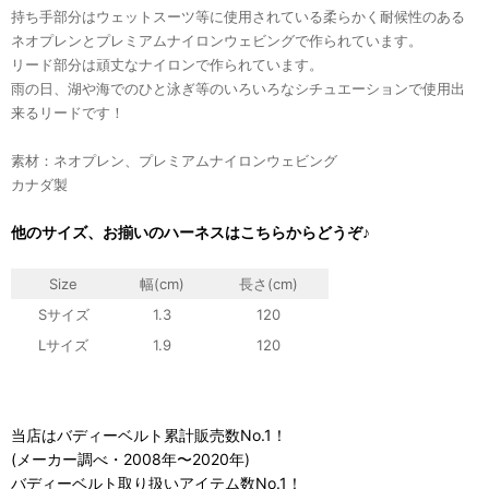
持ち手部分はウェットスーツ等に使用されている柔らかく耐候性のある
ネオプレンとプレミアムナイロンウェビングで作られています。
リード部分は頑丈なナイロンで作られています。
雨の日、湖や海でのひと泳ぎ等のいろいろなシチュエーションで使用出
来るリードです！
素材：ネオプレン、プレミアムナイロンウェビング
カナダ製
他のサイズ、お揃いのハーネスはこちらからどうぞ♪
Size
幅(cm)
長さ
(cm)
Sサイズ
1.3
120
Lサイズ
1.9
120
当店はバディーベルト累計販売数No.1！
(メーカー調べ・2008年〜2020年)
バディーベルト取り扱いアイテム数No.1！