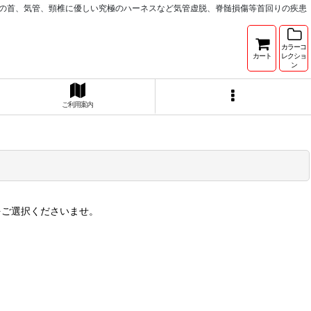
 卸売専門サイト 犬の首、気管、頸椎に優しい究極のハーネスなど気管虚脱、脊髄損傷等首回りの疾患
カラーコ
カート
レクショ
ン
ご利用案内
をご選択くださいませ。