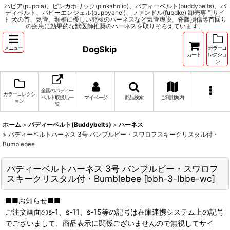
パピア(puppia)、ピンカホリック(pinkaholic)、バディーベルト(buddybelts)、バ
ディベルト、パピーエンジェル(puppyanel)、ファンドル(fubdke) 卸売専門サイ
ト 犬の首、気管、頸椎に優しい究極のハーネスなど気管虚脱、脊髄損傷等首回り
の疾患に効果的な獣医師推奨のハーネスを取りそろえています。
DogSkip
メニュー
カラーコ
カート
レクショ
ン
全国のバディー
カラーコレクシ
ベルト取扱店一
マイページ
商品検索
ご利用案内
ョン
覧
ホーム
>
バディーベルト(Buddybelts)
>
ハーネス
>
バディーベルトハーネス 3号 バンブルビー・スワロフスキークリスタル付・
Bumblebee
バディーベルトハーネス 3号 バンブルビー・スワロフ
スキークリスタル付・Bumblebee
[
bbh-3-lbbe-wc
]
■■お知らせ■■
ご注文画面のs-1、s-11、s-15等の記号は在庫連携システム上の記号
でございまして、商品表示に関係ございませんので無視してサイ