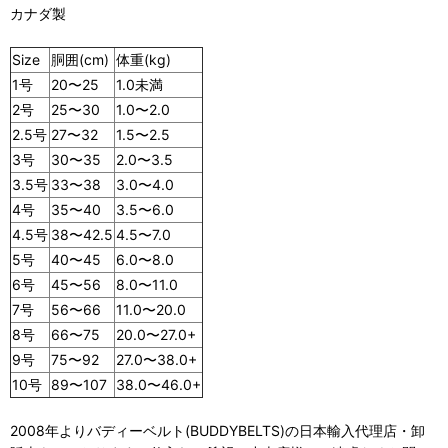
カナダ製
Size
胴囲(cm)
体重
(kg)
1号
20〜25
1.0未満
2号
25〜30
1.0〜2.0
2.5号
27〜32
1.5〜2.5
3号
30〜35
2.0〜3.5
3.5号
33〜38
3.0〜4.0
4号
35〜40
3.5〜6.0
4.5号
38〜42.5
4.5〜7.0
5号
40〜45
6.0〜8.0
6号
45〜56
8.0〜11.0
7号
56〜66
11.0〜20.0
8号
66〜75
20.0〜27.0+
9号
75〜92
27.0〜38.0+
10号
89〜107
38.0〜46.0+
2008年よりバディーベルト(BUDDYBELTS)の日本輸入代理店・卸