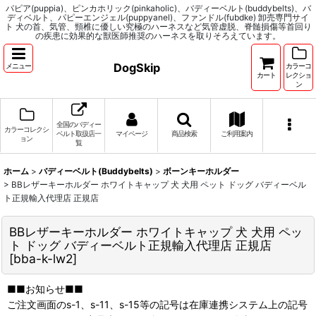
パピア(puppia)、ピンカホリック(pinkaholic)、バディーベルト(buddybelts)、バ
ディベルト、パピーエンジェル(puppyanel)、ファンドル(fubdke) 卸売専門サイ
ト 犬の首、気管、頸椎に優しい究極のハーネスなど気管虚脱、脊髄損傷等首回り
の疾患に効果的な獣医師推奨のハーネスを取りそろえています。
DogSkip
メニュー
カラーコ
カート
レクショ
ン
全国のバディー
カラーコレクシ
ベルト取扱店一
マイページ
商品検索
ご利用案内
ョン
覧
ホーム
>
バディーベルト(Buddybelts)
>
ボーンキーホルダー
>
BBレザーキーホルダー ホワイトキャップ 犬 犬用 ペット ドッグ バディーベル
ト正規輸入代理店 正規店
BBレザーキーホルダー ホワイトキャップ 犬 犬用 ペッ
ト ドッグ バディーベルト正規輸入代理店 正規店
[
bba-k-lw2
]
■■お知らせ■■
ご注文画面のs-1、s-11、s-15等の記号は在庫連携システム上の記号