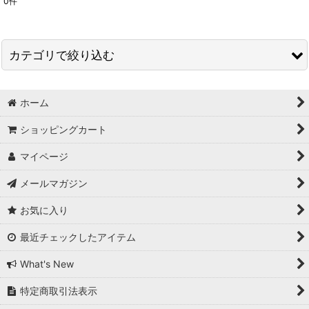
0
件
表示数
:
並び順
:
カテゴリで絞り込む
絞り込む
バディーベルト(Buddybelts) (全商品)
ホーム
ハーネス
ショッピングカート
オールレザーリード
マイページ
アクセントレザーナイロンリード
メールマガジン
お気に入り
首輪
最近チェックしたアイテム
ライナー
What's New
カプラー・２頭引きリード
特定商取引法表示
プーパース・うんち袋入れ