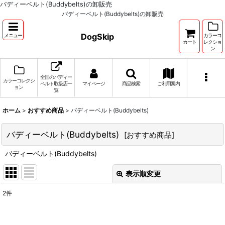
バディーベルト(Buddybelts)の卸販売
バディーベルト(Buddybelts)の卸販売
DogSkip
メニュー
カラーコ
カート
レクショ
ン
全国のバディー
カラーコレクシ
ベルト取扱店一
マイページ
商品検索
ご利用案内
ョン
覧
ホーム
>
おすすめ商品
>
バディーベルト(Buddybelts)
バディーベルト(Buddybelts)
[
おすすめ商品
]
バディーベルト(Buddybelts)
表示順変更
閉じる
2
件
サブカテゴリ
: