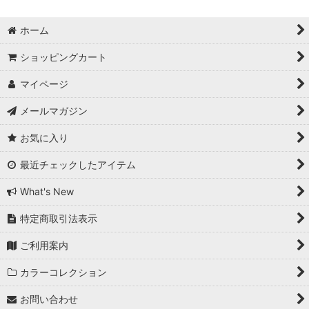
バディーベルト(Buddybelts) (全商品)
ホーム
ハーネス
ショッピングカート
オールレザーリード
マイページ
アクセントレザーナイロンリード
メールマガジン
お気に入り
首輪
最近チェックしたアイテム
ライナー
What's New
カプラー・２頭引きリード
特定商取引法表示
プーパース・うんち袋入れ
ご利用案内
ボーンキーホルダー
カラーコレクション
チャーム
お問い合わせ