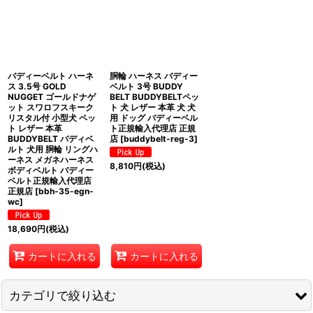
表示数
:
並び順
:
バディーベルト ハーネ
胴輪 ハーネス バディー
ス 3.5号 GOLD
ベルト 3号 BUDDY
NUGGET ゴールドナゲ
BELT BUDDYBELTペッ
絞り込む
ット スワロフスキーク
ト 犬 レザー 本革 犬 犬
リスタル付 小型犬 ペッ
用 ドッグ バディーベル
ト レザー 本革
ト正規輸入代理店 正規
BUDDYBELT バディベ
店
[
buddybelt-reg-3
]
ルト 犬用 胴輪 リングハ
ーネス メガネハーネス
8,810
円
(税込)
ボディベルト バディー
ベルト正規輸入代理店
正規店
[
bbh-35-egn-
wc
]
18,690
円
(税込)
カートに入れる
カートに入れる
カテゴリで絞り込む